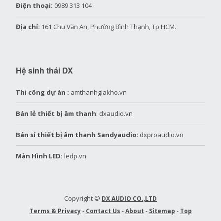
Điện thoại:
0989 313 104
Địa chỉ:
161 Chu Văn An, Phường Bình Thạnh, Tp HCM.
Hệ sinh thái DX
Thi công dự án :
amthanhgiakho.vn
Bán lẻ thiết bị âm thanh
: dxaudio.vn
Bán sỉ thiết bị âm thanh Sandyaudio
: dxproaudio.vn
Màn Hình LED:
ledp.vn
Copyright ©
DX AUDIO CO.,LTD
Terms & Privacy
-
Contact Us
-
About
-
Sitemap
-
Top