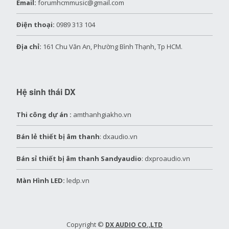
Email:
forumhcmmusic@gmail.com
Điện thoại:
0989 313 104
Địa chỉ:
161 Chu Văn An, Phường Bình Thạnh, Tp HCM.
Hệ sinh thái DX
Thi công dự án :
amthanhgiakho.vn
Bán lẻ thiết bị âm thanh
: dxaudio.vn
Bán sỉ thiết bị âm thanh Sandyaudio
: dxproaudio.vn
Màn Hình LED:
ledp.vn
Copyright ©
DX AUDIO CO.,LTD