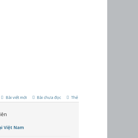
Bài viết mới
Bài chưa đọc
Thẻ
iên
ại Việt Nam