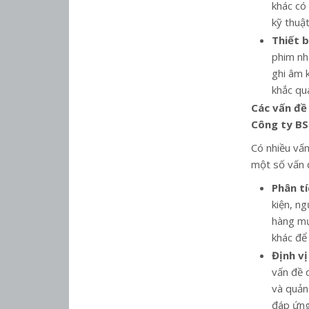
khác có
kỹ thuật
Thiết b
phim nh
ghi âm 
khắc qu
Các vấn đề 
Công ty B
Có nhiều vấn
một số vấn 
Phân tí
kiện, ng
hàng mục
khác để 
Định vị
vấn đề 
và quản
đáp ứng