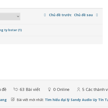
Chủ đề trước
Chủ đề sau
g ty bstar (1)
 đề
63
Bài viết
0
Online
5
Các thành v
oang
Bài viết mới nhất:
Tìm hiểu đại lý Sandy Audio Uy Tín T