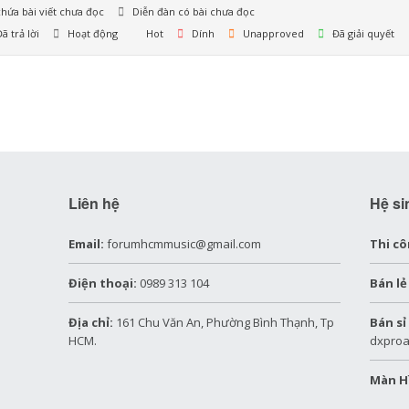
hứa bài viết chưa đọc
Diễn đàn có bài chưa đọc
ã trả lời
Hoạt động
Hot
Dính
Unapproved
Đã giải quyết
Liên hệ
Hệ si
Email:
forumhcmmusic@gmail.com
Thi cô
Điện thoại:
0989 313 104
Bán lẻ
Địa chỉ:
161 Chu Văn An, Phường Bình Thạnh, Tp
Bán sỉ
HCM.
dxproa
Màn H