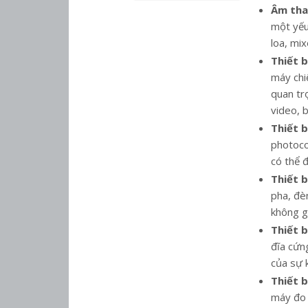
Âm tha
một yếu
loa, mix
Thiết b
máy chiế
quan trọ
video, b
Thiết b
photoco
có thể đ
Thiết b
pha, đè
không g
Thiết b
đĩa cứn
của sự k
Thiết b
máy đo 