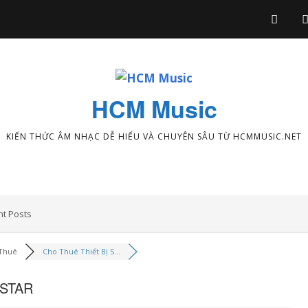
HCM Music
KIẾN THỨC ÂM NHẠC DỄ HIỂU VÀ CHUYÊN SÂU TỪ HCMMUSIC.NET
t Posts
Thuê
Cho Thuê Thiết Bị S...
BSTAR