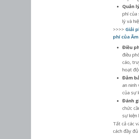
Quản lý
phí của
lý và hi
>>>>
Giải p
phí của Âm
Điều ph
điều ph
cáo, tru
hoạt độ
Đảm bả
an ninh 
của sự k
Đánh gi
chức cần
sự kiện 
Tất cả các v
cách đầy đủ