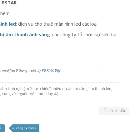
y
BSTAR
thêm:
ình led
: dịch vụ cho thuê màn hình led các loại
 bị âm thanh ánh sáng
: các công ty tổ chức sự kiện tại
s modified 9 tháng trước by
Vũ Khắc Duy
năm kinh nghiệm “thực chiến” nhiều dự án thi công âm thanh lớn,
, cùng với nguồn kiến thức dày dặn
Trích dẫn
R
công ty bstar