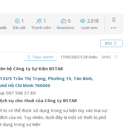
1
1
0
2,018
Bài viết
Thành viên
Reactions
Lượt xem
rước
RSS
17/03/2023 5:28 chiều
[#40]
Topic starter
liên hệ Công ty Sự Kiện BSTAR
133/5 Trần Thị Trọng, Phường 15, Tân Bình,
phố Hồ Chí Minh 760000
oại: 097 598 37 89
ịch vụ cho thuê của Công ty BSTAR
ết bị có thể được sử dụng trong sự kiện tùy vào loại sự
đích của nó. Tuy nhiên, dưới đây là một số thiết bị phổ
ử dụng trong sự kiện: