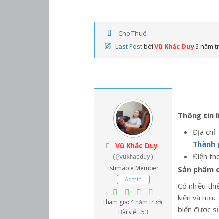
Cho Thuê
Last Post
bởi
Vũ Khắc Duy
3 năm t
Thông tin 
Địa chỉ:
Thành 
Vũ Khắc Duy
Điện th
(@vukhacduy)
Estimable Member
Sản phẩm d
Admin
Có nhiều thi
kiện và mục 
Tham gia: 4 năm trước
biến được s
Bài viết: 53