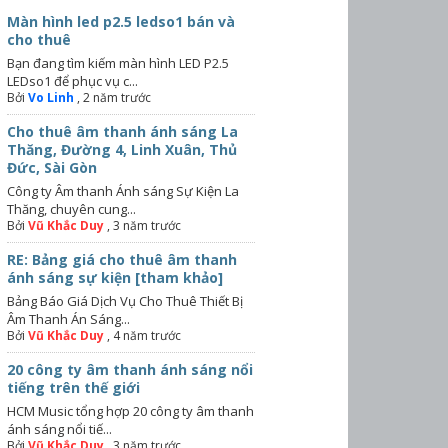
Màn hình led p2.5 ledso1 bán và
cho thuê
Bạn đang tìm kiếm màn hình LED P2.5
LEDso1 để phục vụ c...
Bởi
Vo Linh
,
2 năm trước
Cho thuê âm thanh ánh sáng La
Thăng, Đường 4, Linh Xuân, Thủ
Đức, Sài Gòn
Công ty Âm thanh Ánh sáng Sự Kiện La
Thăng, chuyên cung...
Bởi
Vũ Khắc Duy
,
3 năm trước
RE: Bảng giá cho thuê âm thanh
ánh sáng sự kiện [tham khảo]
Bảng Báo Giá Dịch Vụ Cho Thuê Thiết Bị
Âm Thanh Án Sáng...
Bởi
Vũ Khắc Duy
,
4 năm trước
20 công ty âm thanh ánh sáng nổi
tiếng trên thế giới
HCM Music tổng hợp 20 công ty âm thanh
ánh sáng nổi tiế...
Bởi
Vũ Khắc Duy
,
3 năm trước