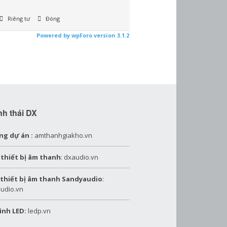
Riêng tư
Đóng
Powered by wpForo version 3.1.2
nh thái DX
ng dự án :
amthanhgiakho.vn
 thiết bị âm thanh
: dxaudio.vn
 thiết bị âm thanh Sandyaudio
:
udio.vn
ình LED:
ledp.vn