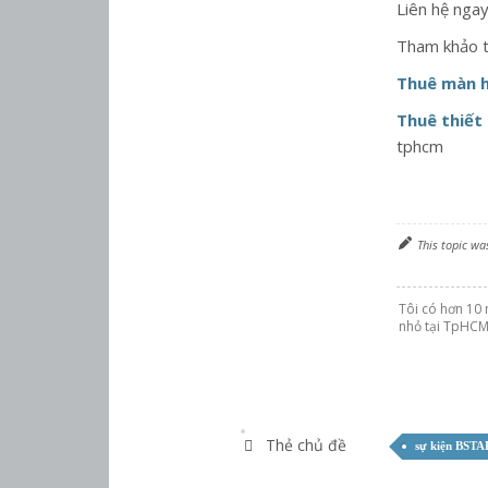
Liên hệ nga
Tham khảo 
Thuê màn h
Thuê thiết
tphcm
This topic wa
Tôi có hơn 10 
nhỏ tại TpHCM
Thẻ chủ đề
sự kiện BSTA