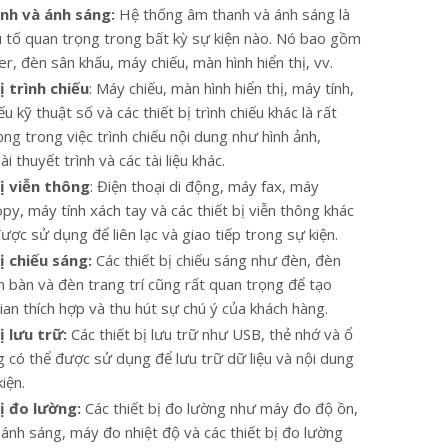
nh và ánh sáng:
Hệ thống âm thanh và ánh sáng là
 tố quan trọng trong bất kỳ sự kiện nào. Nó bao gồm
er, đèn sân khấu, máy chiếu, màn hình hiển thị, vv.
ị trình chiếu
: Máy chiếu, màn hình hiển thị, máy tính,
u kỹ thuật số và các thiết bị trình chiếu khác là rất
ng trong việc trình chiếu nội dung như hình ảnh,
ài thuyết trình và các tài liệu khác.
ị viễn thông
: Điện thoại di động, máy fax, máy
py, máy tính xách tay và các thiết bị viễn thông khác
ược sử dụng để liên lạc và giao tiếp trong sự kiện.
ị chiếu sáng:
Các thiết bị chiếu sáng như đèn, đèn
n bàn và đèn trang trí cũng rất quan trọng để tạo
ian thích hợp và thu hút sự chú ý của khách hàng.
ị lưu trữ:
Các thiết bị lưu trữ như USB, thẻ nhớ và ổ
g có thể được sử dụng để lưu trữ dữ liệu và nội dung
iện.
ị đo lường:
Các thiết bị đo lường như máy đo độ ồn,
ánh sáng, máy đo nhiệt độ và các thiết bị đo lường