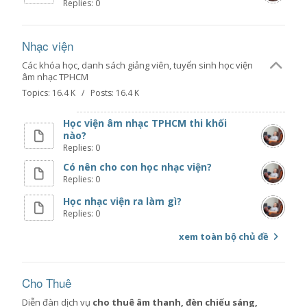
Replies: 0
Nhạc viện
Các khóa học, danh sách giảng viên, tuyển sinh học viện
âm nhạc TPHCM
Topics: 16.4 K / Posts: 16.4 K
Học viện âm nhạc TPHCM thi khối
nào?
Replies: 0
Có nên cho con học nhạc viện?
Replies: 0
Học nhạc viện ra làm gì?
Replies: 0
xem toàn bộ chủ đề
Cho Thuê
Diễn đàn dịch vụ
cho thuê âm thanh, đèn chiếu sáng,