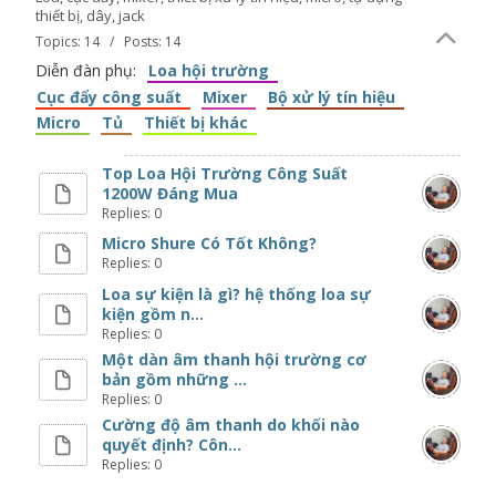
thiết bị, dây, jack
Topics: 14 / Posts: 14
Diễn đàn phụ:
Loa hội trường
Cục đẩy công suất
Mixer
Bộ xử lý tín hiệu
Micro
Tủ
Thiết bị khác
Top Loa Hội Trường Công Suất
1200W Đáng Mua
Replies: 0
Micro Shure Có Tốt Không?
Replies: 0
Loa sự kiện là gì? hệ thống loa sự
kiện gồm n...
Replies: 0
Một dàn âm thanh hội trường cơ
bản gồm những ...
Replies: 0
Cường độ âm thanh do khối nào
quyết định? Côn...
Replies: 0