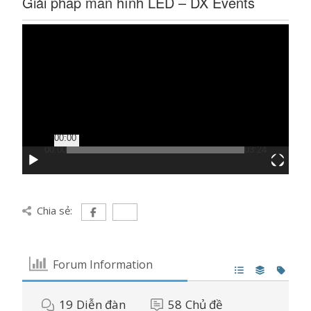
Giải pháp màn hình LED – DX Events
Trình
chơi
Video
00:00
00:00
03:24
Chia sẻ:
Forum Information
19
Diễn đàn
58
Chủ đề