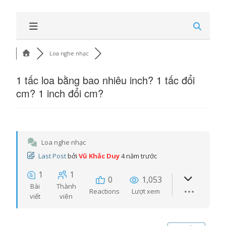
Loa nghe nhạc
1 tấc loa bằng bao nhiêu inch? 1 tấc đổi
cm? 1 inch đổi cm?
Loa nghe nhạc
Last Post
bởi
Vũ Khắc Duy
4 năm trước
1
1
0
1,053
Bài
Thành
Reactions
Lượt xem
viết
viên