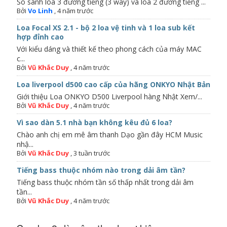
So sánh loa 3 đường tiếng (3 way) và loa 2 đường tiếng ...
Bởi
Vo Linh
,
4 năm trước
Loa Focal XS 2.1 - bộ 2 loa vệ tinh và 1 loa sub kết
hợp đỉnh cao
Với kiểu dáng và thiết kế theo phong cách của máy MAC
c...
Bởi
Vũ Khắc Duy
,
4 năm trước
Loa liverpool d500 cao cấp của hãng ONKYO Nhật Bản
Giới thiệu Loa ONKYO D500 Liverpool hàng Nhật Xem/...
Bởi
Vũ Khắc Duy
,
4 năm trước
Vì sao dàn 5.1 nhà bạn không kêu đủ 6 loa?
Chào anh chị em mê âm thanh Dạo gần đây HCM Music
nhậ...
Bởi
Vũ Khắc Duy
,
3 tuần trước
Tiếng bass thuộc nhóm nào trong dải âm tần?
Tiếng bass thuộc nhóm tần số thấp nhất trong dải âm
tần...
Bởi
Vũ Khắc Duy
,
4 năm trước