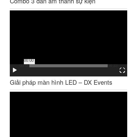
Combo 3 dàn âm thanh sự kiện
Trình
chơi
Video
00:00
00:00
04:33
Giải pháp màn hình LED – DX Events
Trình
chơi
Video