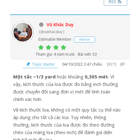
RSS
Vũ Khắc Duy
(@vukhacduy)
Estimable Member
Admin
Tham gia: 4 năm trước
Bài viết: 53
04/10/2022 2:47 chiều
[#27]
Topic starter
Một tấc
=
1/3 yard
hoặc khoảng
0,305 mét
. Vì
vậy, kích thước của loa được đo bằng inch thường
được chuyển đổi sang đơn vị mét để tính toán
chính xác hơn.
Về kích thước loa, không có một quy tắc cụ thể nào
áp dụng cho tất cả các loa. Tuy nhiên, thông
thường, kích thước của loa được đo theo đường
chéo của màng loa (theo inch) để đánh giá diện
tích bề mặt đĩa loa.