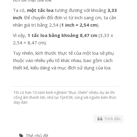
Ta có,
một tấc loa
tương đương với khoảng
3,33
inch
. Để chuyển đổi đơn vị từ inch sang cm, ta cần
nhân giá trị bằng 2,54 (
1 inch = 2,54 cm
).
Vì vậy,
1 tấc loa bằng khoảng 8,47 cm
(3,33 x
2,54 ≈ 8,47 cm).
Tuy nhiên, kích thước thực tế của một loa sẽ phụ
thuộc vào nhiều yếu tố khác nhau, bao gồm cách
thiết kế, kiểu dáng và mục đích sử dụng của loa.
Tôi có hơn 10 năm kinh nghiệm “thực chiến” nhiều dự án thi
công âm thanh lớn, nhỏ tại TpHCM, cùng với nguồn kiến thức
dày dặn
Trích dẫn
Thẻ chủ đề