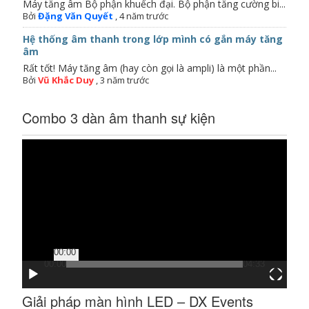
Máy tăng âm Bộ phận khuếch đại. Bộ phận tăng cường bi...
Bởi
Đặng Văn Quyết
,
4 năm trước
Hệ thống âm thanh trong lớp mình có gắn máy tăng
âm
Rất tốt! Máy tăng âm (hay còn gọi là ampli) là một phần...
Bởi
Vũ Khắc Duy
,
3 năm trước
Combo 3 dàn âm thanh sự kiện
Trình
chơi
Video
00:00
00:00
04:33
Giải pháp màn hình LED – DX Events