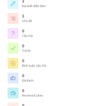
3
Bài biết diễn đàn
3
Chủ đề
0
Câu hỏi
0
Trả lời
0
Bình luận câu hỏi
0
Đã thích
0
Received Likes
0