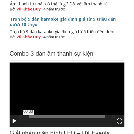
Âm thanh to nhất có thể là gì? Đối với âm thanh liê...
Bởi
Vũ Khắc Duy
,
4 năm trước
Trọn bộ 9 dàn karaoke gia đình giá từ 5 triệu đến
dưới 10 triệu
Trọn bộ 9 dàn karaoke gia đình giá từ 5 triệu đến dưới ...
Bởi
Vũ Khắc Duy
,
4 năm trước
Combo 3 dàn âm thanh sự kiện
Trình
chơi
Video
00:00
00:00
04:33
Giải pháp màn hình LED – DX Events