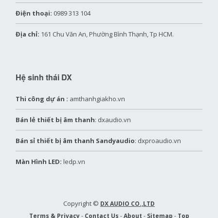
Điện thoại:
0989 313 104
Địa chỉ:
161 Chu Văn An, Phường Bình Thạnh, Tp HCM.
Hệ sinh thái DX
Thi công dự án :
amthanhgiakho.vn
Bán lẻ thiết bị âm thanh
: dxaudio.vn
Bán sỉ thiết bị âm thanh Sandyaudio
: dxproaudio.vn
Màn Hình LED:
ledp.vn
Copyright ©
DX AUDIO CO.,LTD
Terms & Privacy
-
Contact Us
-
About
-
Sitemap
-
Top