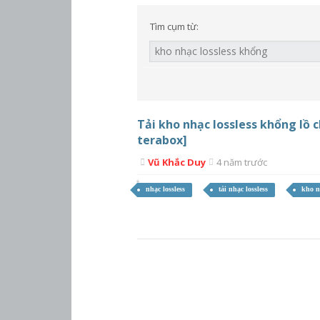
Tìm cụm từ:
Tải kho nhạc lossless khổng lồ 
terabox]
Vũ Khắc Duy
4 năm trước
nhạc lossless
tải nhạc lossless
kho n