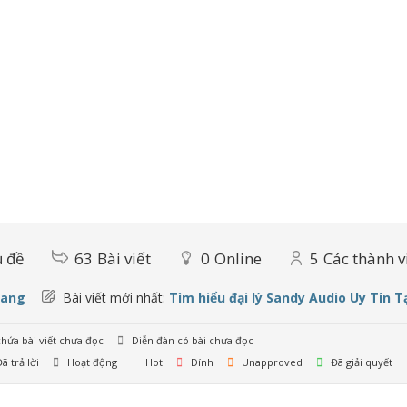
 đề
63
Bài viết
0
Online
5
Các thành v
oang
Bài viết mới nhất:
Tìm hiểu đại lý Sandy Audio Uy Tín T
hứa bài viết chưa đọc
Diễn đàn có bài chưa đọc
ã trả lời
Hoạt động
Hot
Dính
Unapproved
Đã giải quyết