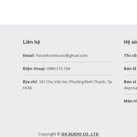
Liên hệ
Hệ si
Email:
forumhcmmusic@gmail.com
Thi cô
Điện thoại:
0989 313 104
Bán lẻ
Địa chỉ:
161 Chu Văn An, Phường Bình Thạnh, Tp
Bán sỉ
HCM.
dxproa
Màn H
Copyright ©
DX AUDIO CO.,LTD