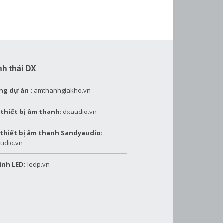
nh thái DX
ng dự án :
amthanhgiakho.vn
 thiết bị âm thanh
: dxaudio.vn
 thiết bị âm thanh Sandyaudio
:
udio.vn
ình LED:
ledp.vn