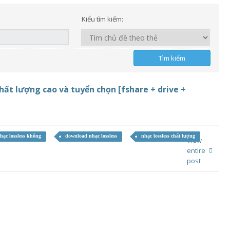
Kiểu tìm kiếm:
chất lượng cao và tuyển chọn [fshare + drive +
hạc lossless khổng
download nhạc lossless
nhạc lossless chất lượng
View
entire
post