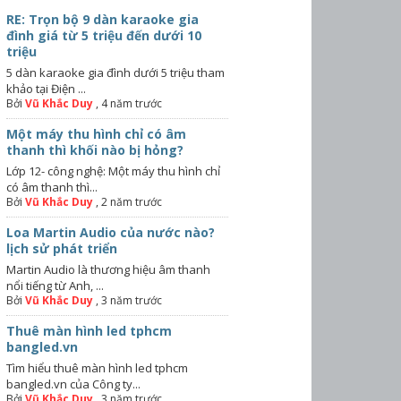
RE: Trọn bộ 9 dàn karaoke gia
đình giá từ 5 triệu đến dưới 10
triệu
5 dàn karaoke gia đình dưới 5 triệu tham
khảo tại Điện ...
Bởi
Vũ Khắc Duy
,
4 năm trước
Một máy thu hình chỉ có âm
thanh thì khối nào bị hỏng?
Lớp 12- công nghệ: Một máy thu hình chỉ
có âm thanh thì...
Bởi
Vũ Khắc Duy
,
2 năm trước
Loa Martin Audio của nước nào?
lịch sử phát triển
Martin Audio là thương hiệu âm thanh
nổi tiếng từ Anh, ...
Bởi
Vũ Khắc Duy
,
3 năm trước
Thuê màn hình led tphcm
bangled.vn
Tìm hiểu thuê màn hình led tphcm
bangled.vn của Công ty...
Bởi
Vũ Khắc Duy
,
3 năm trước