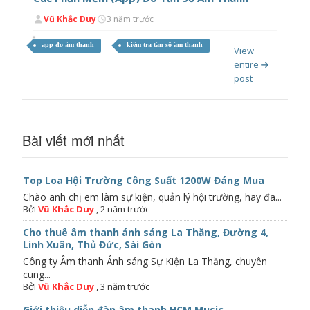
Vũ Khắc Duy
3 năm trước
app đo âm thanh
kiểm tra tần số âm thanh
View
entire
post
Bài viết mới nhất
Top Loa Hội Trường Công Suất 1200W Đáng Mua
Chào anh chị em làm sự kiện, quản lý hội trường, hay đa...
Bởi
Vũ Khắc Duy
,
2 năm trước
Cho thuê âm thanh ánh sáng La Thăng, Đường 4,
Linh Xuân, Thủ Đức, Sài Gòn
Công ty Âm thanh Ánh sáng Sự Kiện La Thăng, chuyên
cung...
Bởi
Vũ Khắc Duy
,
3 năm trước
Giới thiệu diễn đàn âm thanh HCM Music