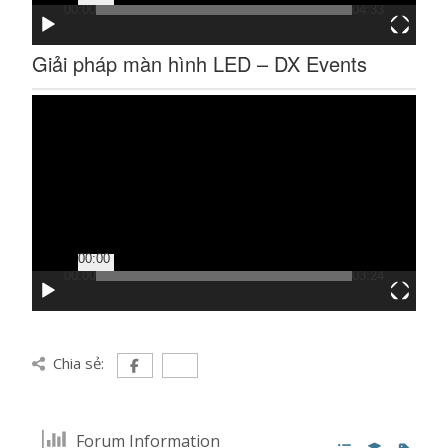
00:00
04:33
Giải pháp màn hình LED – DX Events
Trình
chơi
Video
00:00
00:00
03:24
Chia sẻ:
Forum Information