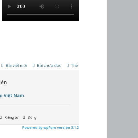
Bài viết mới
Bài chưa đọc
Thẻ
iên
ại Việt Nam
Riêng tư
Đóng
Powered by wpForo version 3.1.2