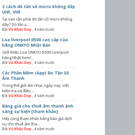
2 cách dò tần số micro không dây
UHF, VHF
Tại sao cần phải dò tần số micro không
dây? Dò tần s...
Bởi
Vũ Khắc Duy
,
4 năm trước
Loa liverpool d500 cao cấp của
hãng ONKYO Nhật Bản
Giới thiệu Loa ONKYO D500 Liverpool
hàng Nhật Xem/...
Bởi
Vũ Khắc Duy
,
4 năm trước
Các Phần Mềm (App) Đo Tần Số
Âm Thanh
Trong thế giới âm nhạc ngày nay, việc
kiểm tra và điều ...
Bởi
Vũ Khắc Duy
,
3 năm trước
Bảng giá cho thuê âm thanh ánh
sáng sự kiện [tham khảo]
Hãy cùng tham khảo bảng báo giá dịch
vụ cho thuê âm tha...
Bởi
Vũ Khắc Duy
,
4 năm trước