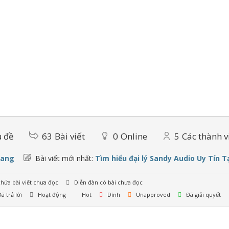
 đề
63
Bài viết
0
Online
5
Các thành v
oang
Bài viết mới nhất:
Tìm hiểu đại lý Sandy Audio Uy Tín T
hứa bài viết chưa đọc
Diễn đàn có bài chưa đọc
ã trả lời
Hoạt động
Hot
Dính
Unapproved
Đã giải quyết