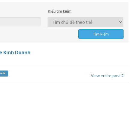
Kiểu tìm kiếm:
e Kinh Doanh
raok
View entire post