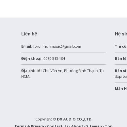
Liên hệ
Hệ si
Email:
forumhcmmusic@gmail.com
Thi cô
Điện thoại:
0989 313 104
Bán lẻ
Địa chỉ:
161 Chu Văn An, Phường Bình Thạnh, Tp
Bán sỉ
HCM.
dxproa
Màn H
Copyright ©
DX AUDIO CO.,LTD
Terms & Privacy
-
Contact Us
-
About
-
Sitemap
-
Top