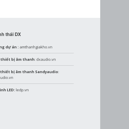
nh thái DX
ng dự án :
amthanhgiakho.vn
 thiết bị âm thanh
: dxaudio.vn
 thiết bị âm thanh Sandyaudio
:
udio.vn
ình LED:
ledp.vn