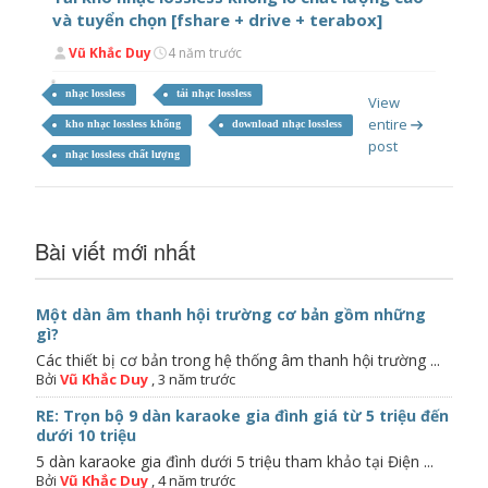
và tuyển chọn [fshare + drive + terabox]
Vũ Khắc Duy
4 năm trước
nhạc lossless
tải nhạc lossless
View
entire
kho nhạc lossless khổng
download nhạc lossless
post
nhạc lossless chất lượng
Bài viết mới nhất
Một dàn âm thanh hội trường cơ bản gồm những
gì?
Các thiết bị cơ bản trong hệ thống âm thanh hội trường ...
Bởi
Vũ Khắc Duy
,
3 năm trước
RE: Trọn bộ 9 dàn karaoke gia đình giá từ 5 triệu đến
dưới 10 triệu
5 dàn karaoke gia đình dưới 5 triệu tham khảo tại Điện ...
Bởi
Vũ Khắc Duy
,
4 năm trước