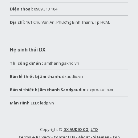
Điện thoại:
0989 313 104
Địa chỉ:
161 Chu Văn An, Phường Bình Thạnh, Tp HCM.
Hệ sinh thái DX
Thi công dự án :
amthanhgiakho.vn
Bán lẻ thiết bị âm thanh
: dxaudio.vn
Bán sỉ thiết bị âm thanh Sandyaudio
: dxproaudio.vn
Màn Hình LED:
ledp.vn
Copyright ©
DX AUDIO CO.,LTD
Terms & Privacy
-
Contact Us
-
About
-
Sitemap
-
Top