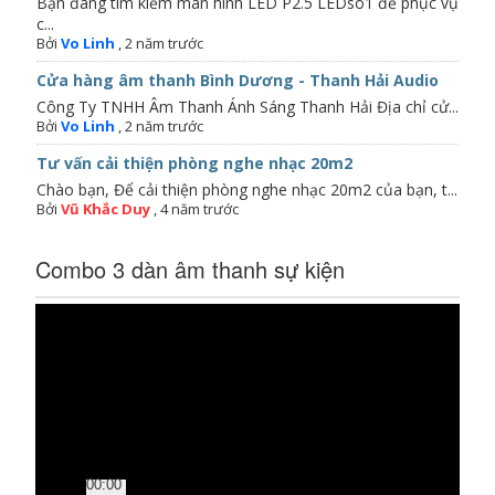
Bạn đang tìm kiếm màn hình LED P2.5 LEDso1 để phục vụ
c...
Bởi
Vo Linh
,
2 năm trước
Cửa hàng âm thanh Bình Dương - Thanh Hải Audio
Công Ty TNHH Âm Thanh Ánh Sáng Thanh Hải Địa chỉ cử...
Bởi
Vo Linh
,
2 năm trước
Tư vấn cải thiện phòng nghe nhạc 20m2
Chào bạn, Để cải thiện phòng nghe nhạc 20m2 của bạn, t...
Bởi
Vũ Khắc Duy
,
4 năm trước
Combo 3 dàn âm thanh sự kiện
Trình
chơi
Video
00:00