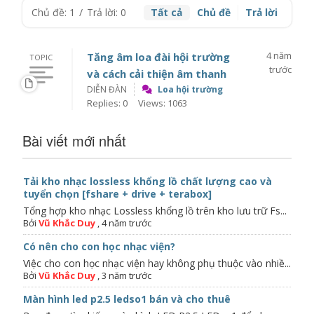
Chủ đề: 1
/
Trả lời: 0
Tất cả
Chủ đề
Trả lời
4 năm
Tăng âm loa đài hội trường
TOPIC
trước
và cách cải thiện âm thanh
DIỄN ĐÀN
Loa hội trường
Replies: 0
Views: 1063
Bài viết mới nhất
Tải kho nhạc lossless khổng lồ chất lượng cao và
tuyển chọn [fshare + drive + terabox]
Tổng hợp kho nhạc Lossless khổng lồ trên kho lưu trữ Fs...
Bởi
Vũ Khắc Duy
,
4 năm trước
Có nên cho con học nhạc viện?
Việc cho con học nhạc viện hay không phụ thuộc vào nhiề...
Bởi
Vũ Khắc Duy
,
3 năm trước
Màn hình led p2.5 ledso1 bán và cho thuê