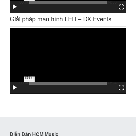
00:00
04:33
Giải pháp màn hình LED – DX Events
Trình
chơi
Video
00:00
00:00
03:24
Diễn Đàn HCM Music